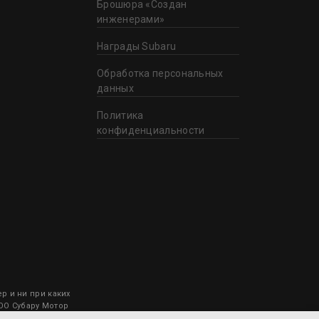
Брошюра «Создан
инженерами»
Награды Subaru
Обработка персональных
данных
Политика
конфиденциальности
 и ни при каких
ООО Субару Мотор