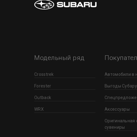
Модельный ряд
Покупате
Crosstrek
Автомобили в 
Forester
Выгоды Субару
Outback
Спецпредложе
WRX
Аксессуары
Оригинальная 
сувениры