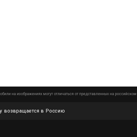
обили на изображениях могут отличаться от представленных на российском
cy возвращается в Россию