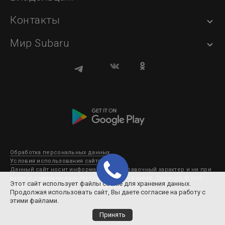
Контакты
Мир Subaru
Обработка персональных данных
Условия использования сайта
Данный сайт носит информационно-справочный характер и ни при
каких условиях не является публичной офертой. Copyright © ООО
Этот сайт использует файлы cookie для хранения данных.
Субару Мотор 2003-2026. Все права защищены.
Продолжая использовать сайт, Вы даете согласие на работу с
этими файлами.
Принять