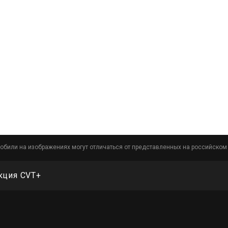
обили на изображениях могут отличаться от представленных на российском
кция CVT+