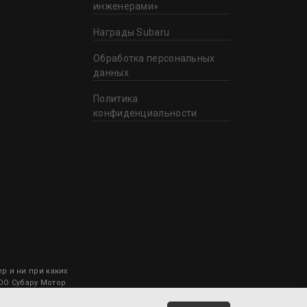
инженерами»
Награды Subaru
Обработка персональных
данных
Политика
конфиденциальности
 и ни при каких
ООО Субару Мотор