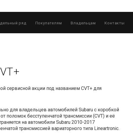
дельный ряд
Покупателям
Владельцам
Контакты
CVT+
ой сервисной акции под названием CVT+ для
ьно для владельцев автомобилей Subaru с коробкой
у от поломок бесступенчатой трансмиссии (CVT) и её
раняется на автомобили Subaru 2010-2017
нчатой трансмиссией вариаторного типа Lineartronic.