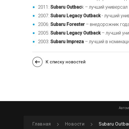
2011:
Subaru Outbac
k – лучший универса
2007:
Subaru Legacy Outback
- лучший ун
2006:
Subaru Forester
– внедорожник года
2005:
Subaru Legacy Outback
– лучший ун
2003:
Subaru Impreza
– лучший в номинаци
К списку новостей
Автом
Главная
Новости
Subaru Outba