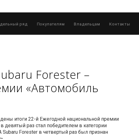
дельный ряд
Покупателям
Владельцам
Контакты
ubaru Forester –
емии «Автомобиль
едены итоги 22-й Ежегодной национальной премии
 в девятый раз стал победителем в категории
Subaru Forester в четвертый раз был признан
».