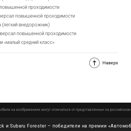
л повышенной проходимости
иверсал повышенной проходимости
 (легкий внедорожник)
иверсал повышенной проходимости
и «малый средний класс»
Наверх
обили на изображениях могут отличаться от представленных на российском
ck и Subaru Forester – победители на премии «Автомо