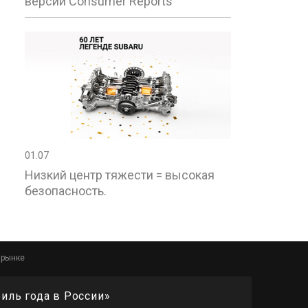
версии Consumer Reports
01.07
Низкий центр тяжести = высокая
безопасность.
 рынке
биль года в России»