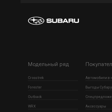
Модельный ряд
Покупате
Crosstrek
Автомобили в 
Forester
Выгоды Субару
Outback
Спецпредложе
WRX
Аксессуары