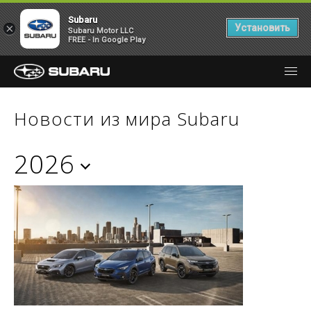
Subaru
×
Установить
Subaru Motor LLC
FREE - In Google Play
Новости из мира Subaru
2026