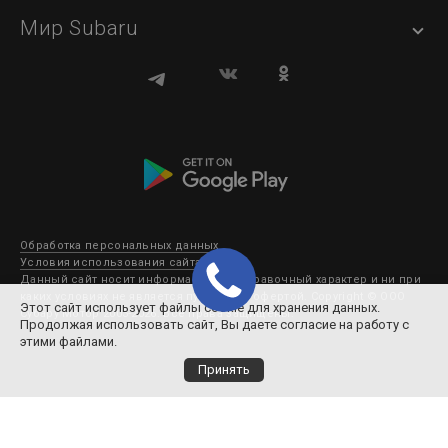
Мир Subaru
Обработка персональных данных
Условия использования сайта
Данный сайт носит информационно-справочный характер и ни при
каких условиях не является публичной офертой. Copyright © ООО
Этот сайт использует файлы cookie для хранения данных.
Субару Мотор 2003-2026. Все права защищены.
Продолжая использовать сайт, Вы даете согласие на работу с
этими файлами.
Принять